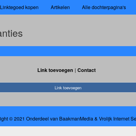
Linktegoed kopen
Artikelen
Alle dochterpagina's
anties
Link toevoegen
Contact
Link toevoegen
ight © 2021 Onderdeel van
BaakmanMedia
&
Vrolijk Internet S